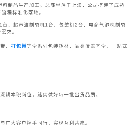
与塑料制品生产加工。总部坐落于上海，公司搭建了成熟
产流程标准化落地。
1台、超声波制袋机1台、包装机2台、电商气泡枕制袋
产需求。
胶带、
打包带
等全系列包装耗材，品类覆盖齐全，一站式
员深耕本职岗位，踏实做好每一批出货品质。
，与广大客户携手同行，实现互利共赢。